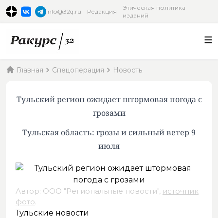
Этическая политика
info@32q.ru
Редакция
изданий
Главная
Спецоперация
Новость
Тульский регион ожидает штормовая погода с
грозами
Тульская область: грозы и сильный ветер 9
июля
Автор: ООО "Региональные новости",
источник
фото
.
Тульские новости