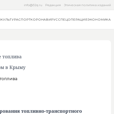
info@32q.ru
Редакция
Этическая политика изданий
Я
КУЛЬТУРА
СПОРТ
КОРОНАВИРУС
СПЕЦОПЕРАЦИЯ
ЭКОНОМИКА
е топлива
ом в Крыму
рования топливно-транспортного