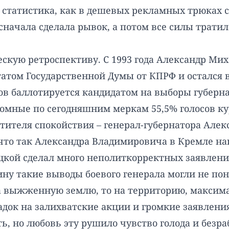
статистика, как в дешевых рекламных трюках с 
сначала сделала рывок, а потом все силы тратил
скую ретроспективу. С 1993 года Александр Мих
татом Государственной Думы от КПРФ и остался в
ов баллотируется кандидатом на выборы губернат
ромные по сегодняшним меркам 55,5% голосов к
утителя спокойствия – генерал-губернатора Алек
что так Александра Владимировича в Кремле н
уцкой сделал много неполиткорректных заявлений
ну такие выводы боевого генерала могли не пон
а выжженную землю, то на территорию, максима
адок на залихватские акции и громкие заявления
ь, но любовь эту рушило чувство голода и безр