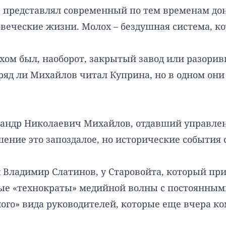
р представлял современный по тем временам до
овеческие жизни. Молох – бездушная система, к
ом был, наоборот, закрытый завод или разоривш
ряд ли Михайлов читал Куприна, но в одном он
сандр Николаевич Михайлов, отдавший управлен
ние это запоздалое, но исторические события 
к Владимир Слатинов, у Старовойта, который п
ые «технократы» медийной волны с постоянным
ного» вида руководителей, которые еще вчера 