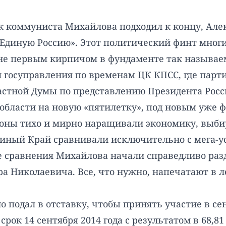
рок коммуниста Михайлова подходил к концу, А
 «Единую Россию». Этот политический финт мног
и не первым кирпичом в фундаменте так называе
м госуправления по временам ЦК КПСС, где парти
бластной Думы по представлению Президента Ро
области на новую «пятилетку», под новым уже ф
оны тихо и мирно наращивали экономику, выбир
ьиный Край сравнивали исключительно с мега-у
кие сравнения Михайлова начали справедливо ра
ра Николаевича. Все, что нужно, напечатают в л
о подал в отставку, чтобы принять участие в с
срок 14 сентября 2014 года с результатом в 68,8