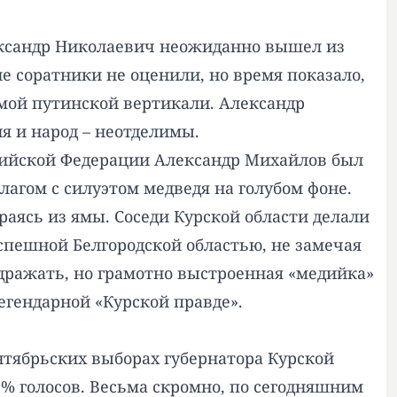
лександр Николаевич неожиданно вышел из
ие соратники не оценили, но время показало,
мой путинской вертикали. Александр
я и народ – неотделимы.
ссийской Федерации Александр Михайлов был
лагом с силуэтом медведя на голубом фоне.
аясь из ямы. Соседи Курской области делали
спешной Белгородской областью, не замечая
здражать, но грамотно выстроенная «медийка»
егендарной «Курской правде».
ентябрьских выборах губернатора Курской
1 % голосов. Весьма скромно, по сегодняшним