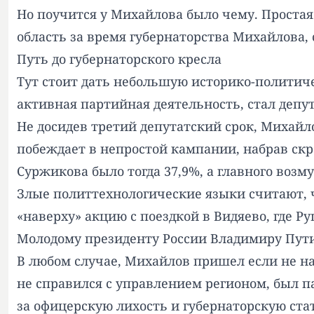
Но поучится у Михайлова было чему. Простая 
область за время губернаторства Михайлова, 
Путь до губернаторского кресла
Тут стоит дать небольшую историко-политиче
активная партийная деятельность, стал депу
Не досидев третий депутатский срок, Михайл
побеждает в непростой кампании, набрав ск
Суржикова было тогда 37,9%, а главного возм
Злые политтехнологические языки считают, 
«наверху» акцию с поездкой в Видяево, где Р
Молодому президенту России Владимиру Пути
В любом случае, Михайлов пришел если не н
не справился с управлением регионом, был п
за офицерскую лихость и губернаторскую стат