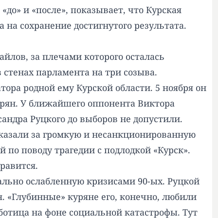
«до» и «после», показывает, что Курская
а на сохранение достигнутого результата.
айлов, за плечами которого осталась
 стенах парламента на три созыва.
ора родной ему Курской области. 5 ноября он
урян. У ближайшего оппонента Виктора
сандра Руцкого до выборов не допустили.
аказали за громкую и несанкционированную
 по поводу трагедии с подлодкой «Курск».
равится.
льно ослабленную кризисами 90-ых. Руцкой
. «Глубинные» куряне его, конечно, любили
аботица на фоне социальной катастрофы. Тут