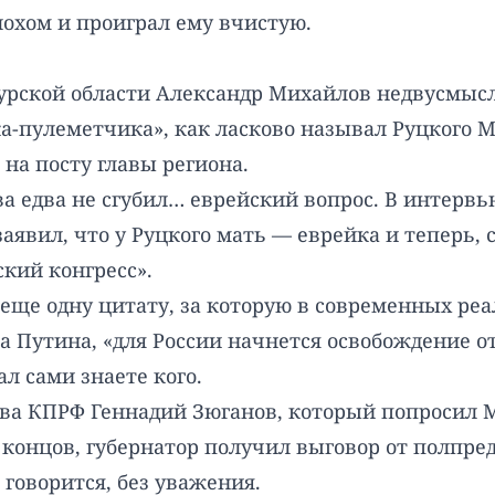
охом и проиграл ему вчистую.
урской области Александр Михайлов недвусмысл
ика-пулеметчика», как ласково называл Руцкого
на посту главы региона.
ва едва не сгубил… еврейский вопрос. В интер
аявил, что у Руцкого мать — еврейка и теперь, с
кий конгресс».
еще одну цитату, за которую в современных ре
а Путина, «для России начнется освобождение от
л сами знаете кого.
ава КПРФ Геннадий Зюганов, который попросил
е концов, губернатор получил выговор от полпре
 говорится, без уважения.