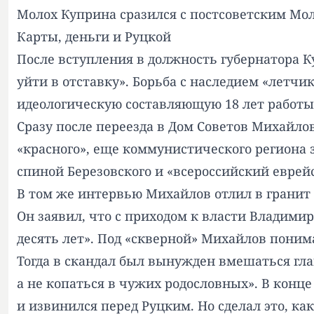
Молох Куприна сразился с постсоветским Мол
Карты, деньги и Руцкой
После вступления в должность губернатора К
уйти в отставку». Борьба с наследием «летч
идеологическую составляющую 18 лет работы 
Сразу после переезда в Дом Советов Михайло
«красного», еще коммунистического региона з
спиной Березовского и «всероссийский еврейс
В том же интервью Михайлов отлил в гранит 
Он заявил, что с приходом к власти Владимир
десять лет». Под «скверной» Михайлов понима
Тогда в скандал был вынужден вмешаться гл
а не копаться в чужих родословных». В конц
и извинился перед Руцким. Но сделал это, как