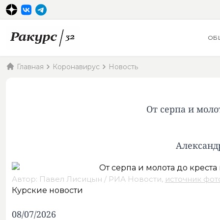
ОБ
Главная
Коронавирус
Новость
От серпа и моло
Александ
Автор: Павел Лисицын / РИА Новости,
источник фот
Курские новости
08/07/2026