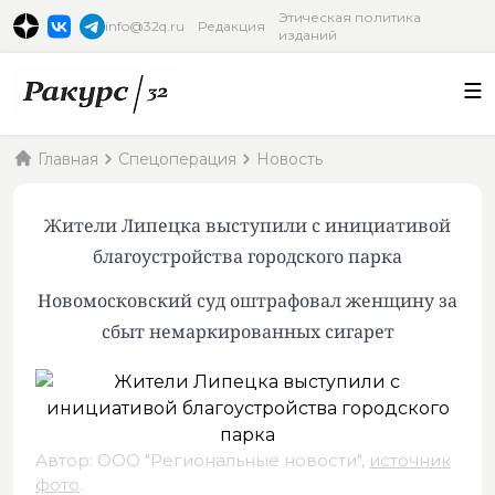
Этическая политика
info@32q.ru
Редакция
изданий
Главная
Спецоперация
Новость
Жители Липецка выступили с инициативой
благоустройства городского парка
Новомосковский суд оштрафовал женщину за
сбыт немаркированных сигарет
Автор: ООО "Региональные новости",
источник
фото
.