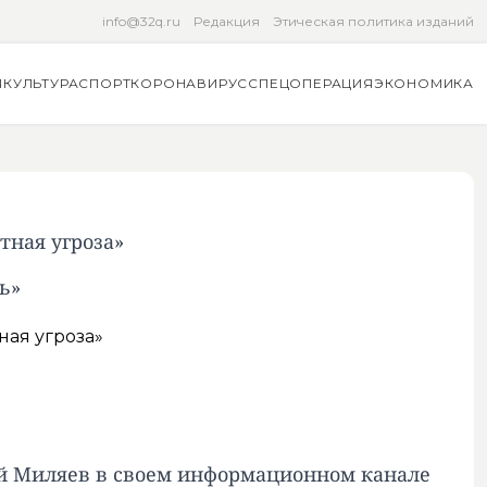
info@32q.ru
Редакция
Этическая политика изданий
Я
КУЛЬТУРА
СПОРТ
КОРОНАВИРУС
СПЕЦОПЕРАЦИЯ
ЭКОНОМИКА
тная угроза»
ь»
рий Миляев в своем информационном канале