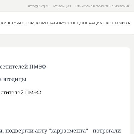
info@32q.ru
Редакция
Этическая политика изданий
Я
КУЛЬТУРА
СПОРТ
КОРОНАВИРУС
СПЕЦОПЕРАЦИЯ
ЭКОНОМИКА
посетителей ПМЭФ
а ягодицы
и
, подвергли акту "харрасмента" - потрогали