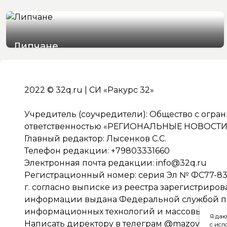
Липчане
05/08/2026 19:51
2022 © 32q.ru | СИ «Ракурс 32»
Учредитель (соучредители): Общество с огра
ответственностью «РЕГИОНАЛЬНЫЕ НОВОСТИ» 
Главный редактор: Лысенков С.С.
Телефон редакции: +79803331660
Электронная почта редакции:
info@32q.ru
Регистрационный номер: серия Эл № ФС77-838
г. согласно выписке из реестра зарегистриро
информации выдана Федеральной службой по 
информационных технологий и массовых ко
Я даю
Написать директору в телеграм
@mazov
с исп