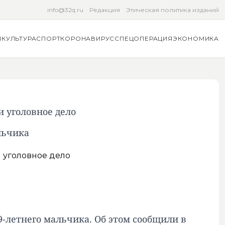
info@32q.ru
Редакция
Этическая политика изданий
Я
КУЛЬТУРА
СПОРТ
КОРОНАВИРУС
СПЕЦОПЕРАЦИЯ
ЭКОНОМИКА
и уголовное дело
льчика
9-летнего мальчика. Об этом сообщили в