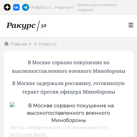
Этическая политика
info@32q.ru
Редакция
изданий
Главная
Новость
В Москве сорвано покушение на
высокопоставленного военного Минобороны
В Москве задержали россиянку, готовившую
теракт против офицера Минобороны
Автор: изображение сгенерировал ИИ,
источник фото
.