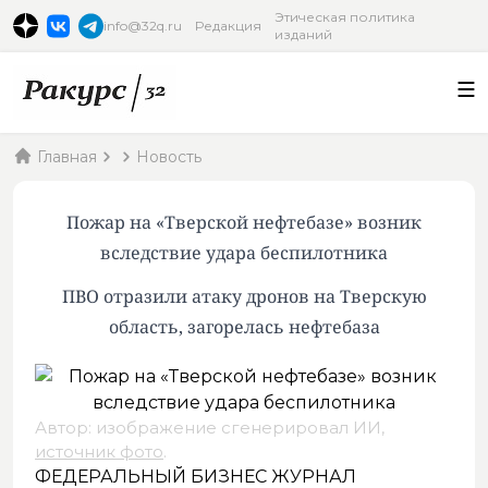
Этическая политика
info@32q.ru
Редакция
изданий
Главная
Новость
Пожар на «Тверской нефтебазе» возник
вследствие удара беспилотника
ПВО отразили атаку дронов на Тверскую
область, загорелась нефтебаза
Автор: изображение сгенерировал ИИ,
источник фото
.
ФЕДЕРАЛЬНЫЙ БИЗНЕС ЖУРНАЛ