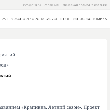
info@32q.ru
Редакция
Этическая политика изданий
Я
КУЛЬТУРА
СПОРТ
КОРОНАВИРУС
СПЕЦОПЕРАЦИЯ
ЭКОНОМИКА
риятий
зон»
азванием «Крапивна. Летний сезон». Проект