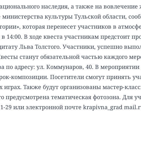
ционального наследия, а также на вовлечение 
 министерства культуры Тульской области, соо
ории», которая перенесет участников в атмосфе
 в 14:00. В ходе квеста участникам предстоит
цитату Льва Толстого. Участники, успешно выпо
Квесты станут обязательной частью каждого ме
тва по адресу: ул. Коммунаров, 40. В мероприяти
ок-композиции. Посетители смогут принять уча
х играх. Также будут организованы мастер-клас
о предусмотрена тематическая фотозона. Для у
51-29 или электронной почте krapivna_grad mail.