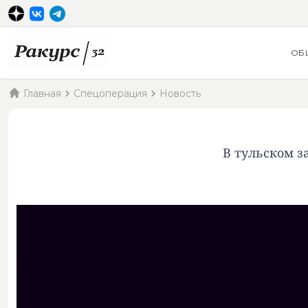
ОБ
Главная
Спецоперация
Новость
В тульском з