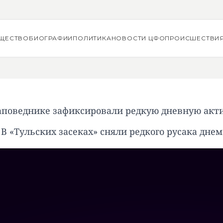
ЩЕСТВО
БИОГРАФИИ
ПОЛИТИКА
НОВОСТИ ЦФО
ПРОИСШЕСТВИ
аповеднике зафиксировали редкую дневную акт
В «Тульских засеках» сняли редкого русака днем