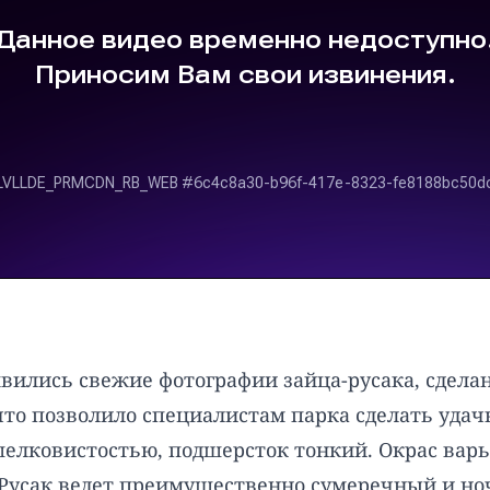
явились свежие фотографии зайца-русака, сдел
что позволило специалистам парка сделать уда
шелковистостью, подшерсток тонкий. Окрас варьи
. Русак ведет преимущественно сумеречный и н