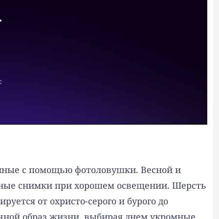
анные с помощью фотоловушки. Весной и
чные снимки при хорошем освещении. Шерсть
руется от охристо-серого и бурого до
очной образ жизни, выбирая днем укромные