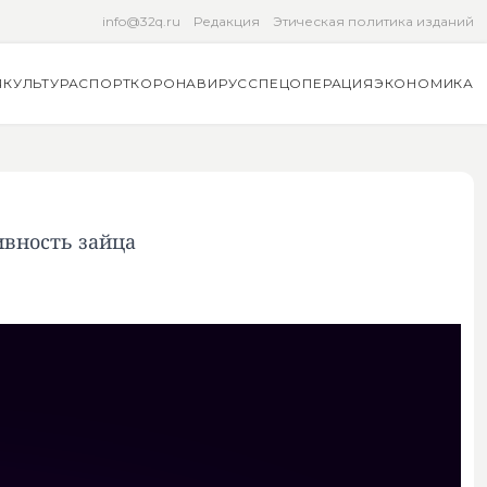
info@32q.ru
Редакция
Этическая политика изданий
Я
КУЛЬТУРА
СПОРТ
КОРОНАВИРУС
СПЕЦОПЕРАЦИЯ
ЭКОНОМИКА
ивность зайца