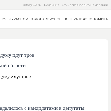
info@32q.ru
Редакция
Этическая политика изданий
Я
КУЛЬТУРА
СПОРТ
КОРОНАВИРУС
СПЕЦОПЕРАЦИЯ
ЭКОНОМИКА
думу идут трое
кой области
ределилось с кандидатами в депутаты