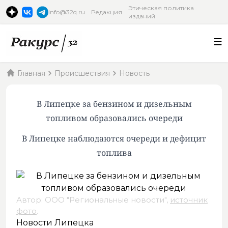
Этическая политика
info@32q.ru
Редакция
изданий
Главная
Происшествия
Новость
В Липецке за бензином и дизельным
топливом образовались очереди
В Липецке наблюдаются очереди и дефицит
топлива
Автор: ООО "Региональные новости",
источник
фото
.
Новости Липецка