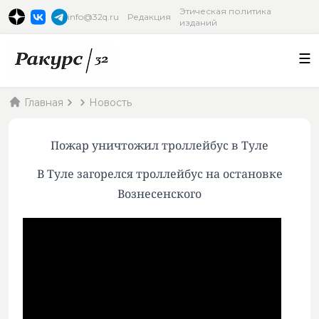
Этическая политика
info@32q.ru
Редакция
изданий
Главная
Новость
Пожар уничтожил троллейбус в Туле
В Туле загорелся троллейбус на остановке
Вознесенского