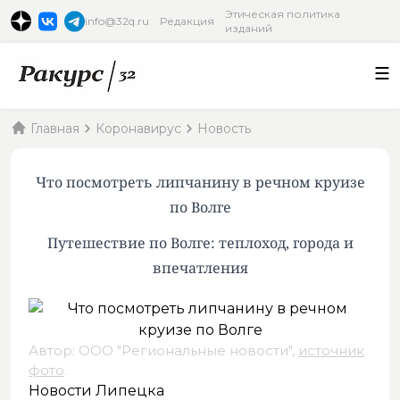
Этическая политика
info@32q.ru
Редакция
изданий
Главная
Коронавирус
Новость
Что посмотреть липчанину в речном круизе
по Волге
Путешествие по Волге: теплоход, города и
впечатления
Автор: ООО "Региональные новости",
источник
фото
.
Новости Липецка