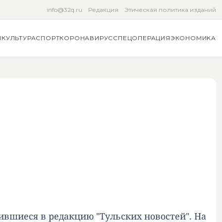
info@32q.ru
Редакция
Этическая политика изданий
Я
КУЛЬТУРА
СПОРТ
КОРОНАВИРУС
СПЕЦОПЕРАЦИЯ
ЭКОНОМИКА
ившиеся в редакцию "Тульских новостей". На