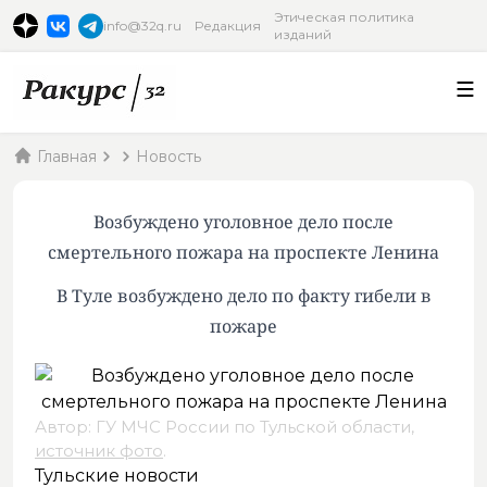
Этическая политика
info@32q.ru
Редакция
изданий
Главная
Новость
Возбуждено уголовное дело после
смертельного пожара на проспекте Ленина
В Туле возбуждено дело по факту гибели в
пожаре
Автор: ГУ МЧС России по Тульской области,
источник фото
.
Тульские новости