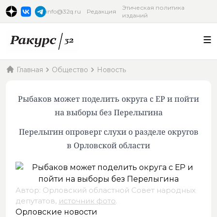
Этическая политика
info@32q.ru
Редакция
изданий
Главная
Общество
Новость
Рыбаков может поделить округа с ЕР и пойти
на выборы без Перелыгина
Перелыгин опроверг слухи о разделе округов
в Орловской области
Автор: Орловский областной Совет народных
депутатов,
источник фото
.
Орловские новости