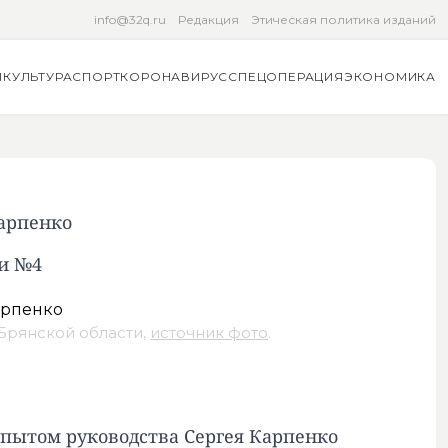
info@32q.ru
Редакция
Этическая политика изданий
Я
КУЛЬТУРА
СПОРТ
КОРОНАВИРУС
СПЕЦОПЕРАЦИЯ
ЭКОНОМИКА
арпенко
ки №4
Брянской области,
источник фото
.
опытом руководства Сергея Карпенко