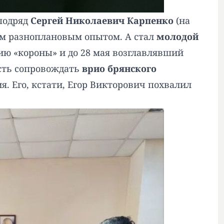
 подряд
Сергей Николаевич Карпенко
(на
им разноплановым опытом. А стал
молодой
ию «короны» и до 28 мая возглавлявший
сть сопровождать
врио брянского
ия. Его, кстати, Егор Викторович похвалил