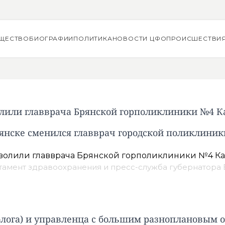
ЩЕСТВО
БИОГРАФИИ
ПОЛИТИКА
НОВОСТИ ЦФО
ПРОИСШЕСТВИ
олили главврача Брянской горполиклиники №4 К
янске сменился главврач городской поликлини
тамент здравоохранения и пресс-служба губернатора 
олога) и управленца с большим разноплановым 