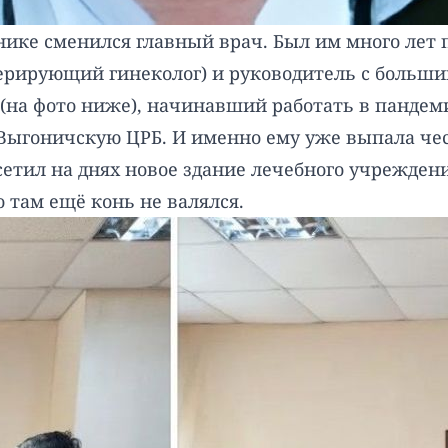
инике сменился главный врач. Был им много лет
ерирующий гинеколог) и руководитель с больш
(на фото ниже), начинавший работать в пандем
Выгоничскую ЦРБ. И именно ему уже выпала че
осетил на днях новое здание лечебного учрежден
о там ещё конь не валялся.