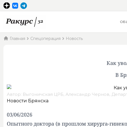
ОБ
Главная
Спецоперация
Новость
Как ув
В Бр
Автор: Выгоничская ЦРБ, Александр Чернов, Депар
Новости Брянска
03/06/2026
Опытного доктора (в прошлом хирурга-гинек