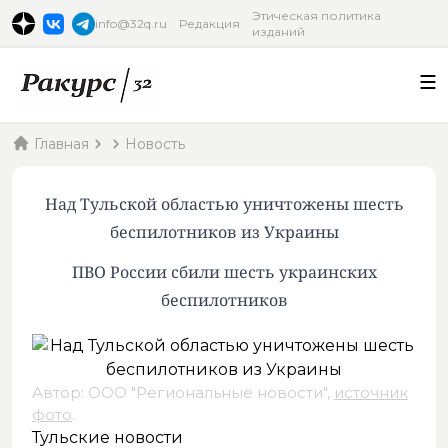
Этическая политика
info@32q.ru
Редакция
изданий
Главная
Новость
Над Тульской областью уничтожены шесть
беспилотников из Украины
ПВО России сбили шесть украинских
беспилотников
Автор: ООО "Региональные новости",
источник
фото
.
Тульские новости