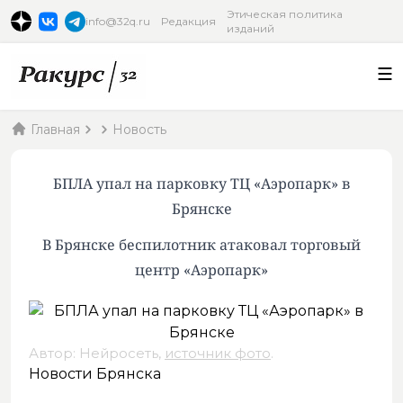
Этическая политика
info@32q.ru
Редакция
изданий
Главная
Новость
БПЛА упал на парковку ТЦ «Аэропарк» в
Брянске
В Брянске беспилотник атаковал торговый
центр «Аэропарк»
Автор: Нейросеть,
источник фото
.
Новости Брянска