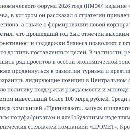
номического форума 2026 года (ПМЭФ) издание 
ева, в котором он рассказал о стратегии привл
 региона, а также о формировании новой корпор
етил, что прошедший год был отмечен высоким
фективности поддержки бизнеса позволяют с о
уется достичь поставленных целей. В частности,
ршить ряд проектов в особой экономической зон
акже продвинуться в развитии туризма и креати
сохранить лидирующие позиции в Центральном ф
ю политику поддержки рождаемости и многодетн
емом инвестиций более 100 млрд рублей. Среди
мида компанией «Щекиноазот», запуск пищевого
ным полуфабрикатам и хлебобулочным изделиям
ллических стеллажей компанией «ПРОМЕТ». Кром