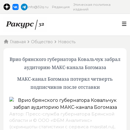
Этическая политика
info@32q.ru
Редакция
изданий
Главная
Общество
Новость
Врио брянского губернатора Ковальчук забрал
аудиторию МАКС-канала Богомаза
МАКС-канал Богомаза потерял четверть
подписчиков после отставки
Автор: Пресс-служба губернатора Брянской
области и © ООО «ФБМ Аналитикс»
(скриншоты статистики с сервиса maxstat.ru),