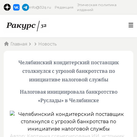
Этическая политика
info@32q.ru
Редакция
изданий
Главная
Новость
Челябинский кондитерский поставщик
столкнулся с угрозой банкротства по
инициативе налоговой службы
Налоговая инициировала банкротство
«Руслады» в Челябинске
Автор: Картинка сгенерирована ИИ,
источник