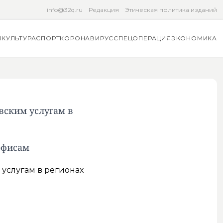
info@32q.ru
Редакция
Этическая политика изданий
Я
КУЛЬТУРА
СПОРТ
КОРОНАВИРУС
СПЕЦОПЕРАЦИЯ
ЭКОНОМИКА
вским услугам в
офисам