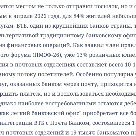
вятся местом не только отправки посылок, но и 
 в апреле 2026 года, для 84% жителей небольши
гам. ВТБ, один из крупнейших банков страны, 
альтернативой традиционному банковскому офису
я финансовых операций. Как заявил член прав
ого форума (ПМЭФ-26), уже 13% розничных клие
ия в почтовых отделениях составляет всего 10-1
ному потоку посетителей. Особенно популярна у
луг, оказанных банком через почту, приходится н
ершить платеж, но и воспользоваться необход
днако наиболее востребованными остаются дебе
 как легкий банковский офис" приобретает все 
интеграции ВТБ с Почта Банком, состоявшееся 1 
 почтовых отделений и 19 тысяч банкоматов по 