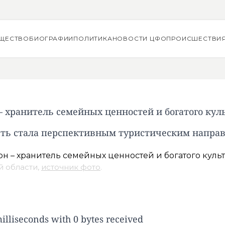
ЩЕСТВО
БИОГРАФИИ
ПОЛИТИКА
НОВОСТИ ЦФО
ПРОИСШЕСТВИ
– хранитель семейных ценностей и богатого кул
сть стала перспективным туристическим напра
й области,
источник фото
.
lliseconds with 0 bytes received