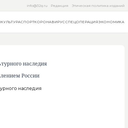
info@32q.ru
Редакция
Этическая политика изданий
Я
КУЛЬТУРА
СПОРТ
КОРОНАВИРУС
СПЕЦОПЕРАЦИЯ
ЭКОНОМИКА
ьтурного наследия
влением России