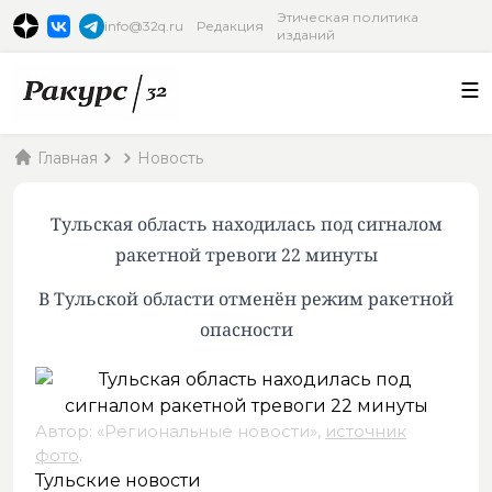
Этическая политика
info@32q.ru
Редакция
изданий
Главная
Новость
Тульская область находилась под сигналом
ракетной тревоги 22 минуты
В Тульской области отменён режим ракетной
опасности
Автор: «Региональные новости»,
источник
фото
.
Тульские новости