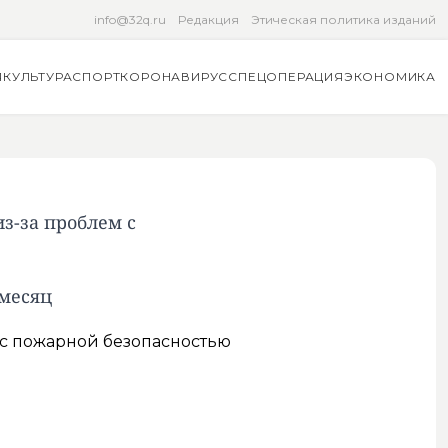
info@32q.ru
Редакция
Этическая политика изданий
Я
КУЛЬТУРА
СПОРТ
КОРОНАВИРУС
СПЕЦОПЕРАЦИЯ
ЭКОНОМИКА
з-за проблем с
месяц