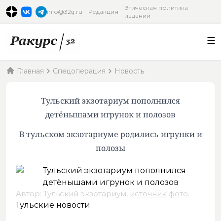
Этическая политика
info@32q.ru
Редакция
изданий
Главная
Спецоперация
Новость
Тульский экзотариум пополнился
детёнышами игрунок и полозов
В тульском экзотариуме родились игрунки и
полозы
Автор: Тульский экзотариум,
источник фото
.
Тульские новости