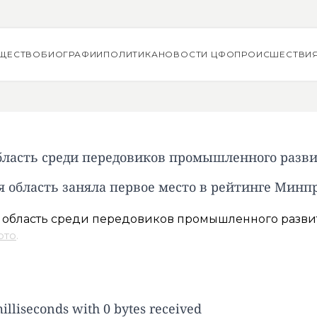
ЩЕСТВО
БИОГРАФИИ
ПОЛИТИКА
НОВОСТИ ЦФО
ПРОИСШЕСТВИ
бласть среди передовиков промышленного разв
я область заняла первое место в рейтинге Минп
ото
.
lliseconds with 0 bytes received