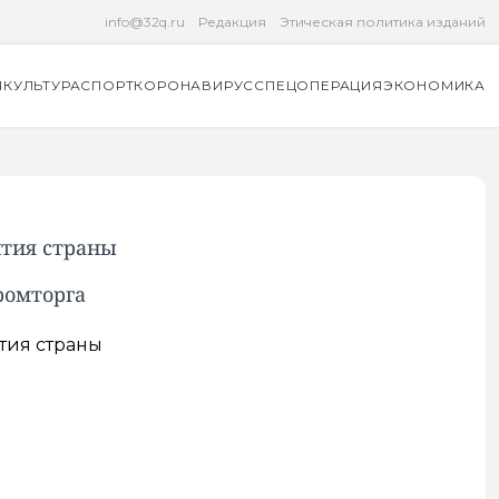
info@32q.ru
Редакция
Этическая политика изданий
Я
КУЛЬТУРА
СПОРТ
КОРОНАВИРУС
СПЕЦОПЕРАЦИЯ
ЭКОНОМИКА
ития страны
ромторга