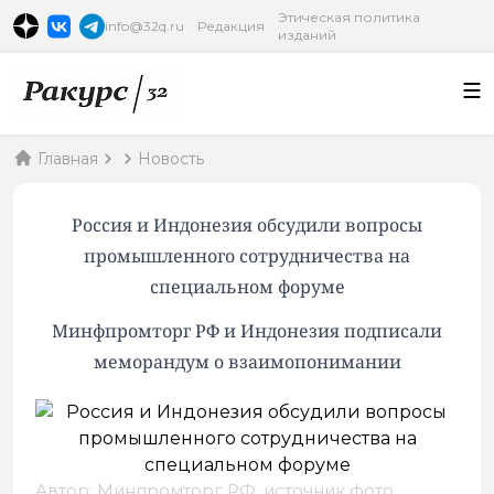
Этическая политика
info@32q.ru
Редакция
изданий
Главная
Новость
Россия и Индонезия обсудили вопросы
промышленного сотрудничества на
специальном форуме
Минфпромторг РФ и Индонезия подписали
меморандум о взаимопонимании
Автор: Минпромторг РФ,
источник фото
.