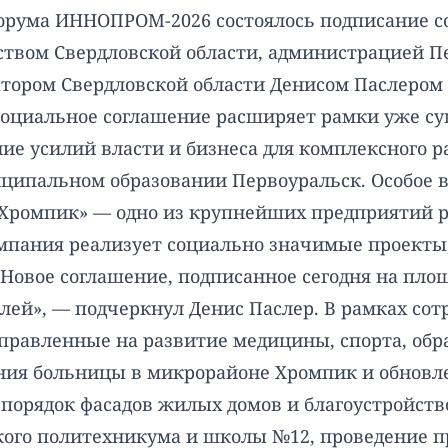
рума ИННОПРОМ-2026 состоялось подписание с
ьством Свердловской области, администрацией 
тором Свердловской области Денисом Паслером 
оциальное соглашение расширяет рамки уже су
ние усилий власти и бизнеса для комплексного 
иципальном образовании Первоуральск. Особое
Хромпик» — одно из крупнейших предприятий ре
мпания реализует социально значимые проекты, 
а. Новое соглашение, подписанное сегодня на п
телей», — подчеркнул Денис Паслер. В рамках со
равленные на развитие медицины, спорта, обра
ния больницы в микрорайоне Хромпик и обновле
 порядок фасадов жилых домов и благоустройст
ого политехникума и школы №12, проведение п