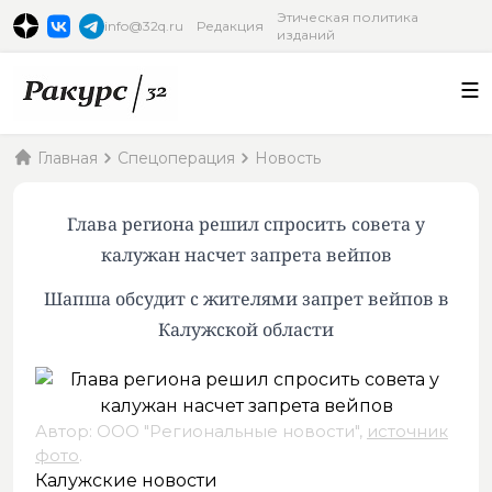
Этическая политика
info@32q.ru
Редакция
изданий
Главная
Спецоперация
Новость
Глава региона решил спросить совета у
калужан насчет запрета вейпов
Шапша обсудит с жителями запрет вейпов в
Калужской области
Автор: ООО "Региональные новости",
источник
фото
.
Калужские новости