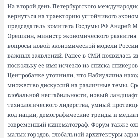
На второй день Петербургского международно
вернуться на траекторию устойчивого эконом
председатель комитета Госдумы РФ Андрей М
Орешкин, министр экономического развития 
вопросы новой экономической модели России,
важных заявлений. Ранее в СМИ появилась ин
поскольку ее имя исчезло из списка спикеро
Центробанке уточнили, что Набиуллина наход
множество дискуссий на различные темы. Сре
глобальной нестабильности, новый ландшафт
технологического лидерства, умный протекц
код нации, демографические тренды и медиа
современный кинематограф. Форум также охв
малых городов, глобальной архитектуры здрав