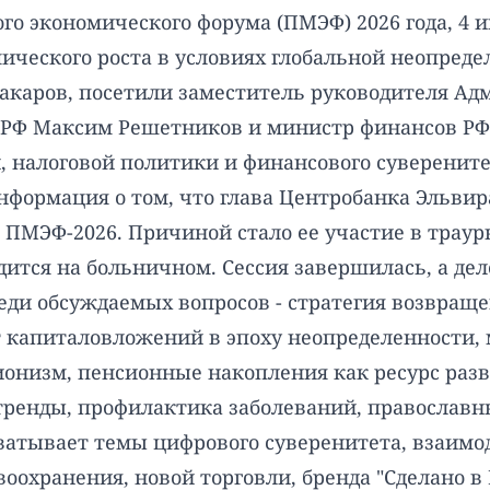
го экономического форума (ПМЭФ) 2026 года, 4 и
ического роста в условиях глобальной неопреде
акаров, посетили заместитель руководителя А
РФ Максим Решетников и министр финансов РФ 
 налоговой политики и финансового суверените
формация о том, что глава Центробанка Эльвира
в ПМЭФ-2026. Причиной стало ее участие в траур
ится на больничном. Сессия завершилась, а де
ди обсуждаемых вопросов - стратегия возвраще
 капиталовложений в эпоху неопределенности, 
ионизм, пенсионные накопления как ресурс раз
тренды, профилактика заболеваний, православн
атывает темы цифрового суверенитета, взаимод
оохранения, новой торговли, бренда "Сделано в 