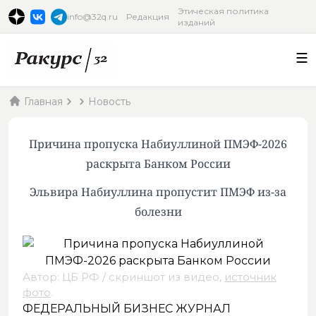
Этическая политика
info@32q.ru
Редакция
изданий
Главная
Новость
Причина пропуска Набиуллиной ПМЭФ-2026
раскрыта Банком России
Эльвира Набиуллина пропустит ПМЭФ из-за
болезни
Автор: ЦБ РФ / скриншот из видео,
источник
фото
.
ФЕДЕРАЛЬНЫЙ БИЗНЕС ЖУРНАЛ