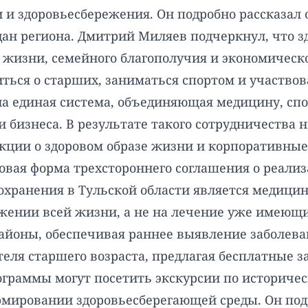
 и здоровьесбережения. Он подробно рассказал 
ан региона. Дмитрий Миляев подчеркнул, что зд
а жизни, семейного благополучия и экономическо
титься о старших, заниматься спортом и участво
а единая система, объединяющая медицину, спор
 бизнеса. В результате такого сотрудничества
екции о здоровом образе жизни и корпоративны
овая форма трехстороннего соглашения о реали
ранения в Тульской области является медицина
яжении всей жизни, а не на лечение уже имеющ
айоны, обеспечивая раннее выявление заболева
теля старшего возраста, предлагая бесплатные з
граммы могут посетить экскурсии по историчес
ировании здоровьесберегающей среды. Он подче