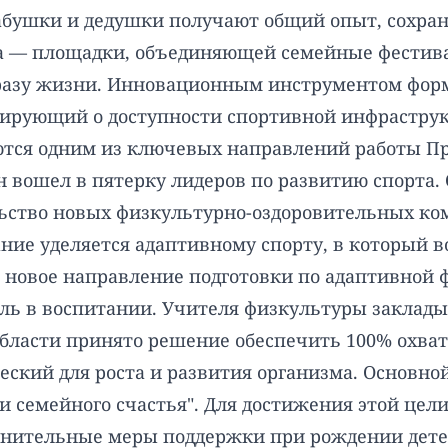
 бабушки и дедушки получают общий опыт, сохра
ба — площадки, объединяющей семейные фестивал
бразу жизни. Инновационным инструментом фор
мирующий о доступности спортивной инфраструкт
ются одним из ключевых направлений работы Пр
н вошел в пятерку лидеров по развитию спорта.
ьство новых физкультурно-оздоровительных ком
ние уделяется адаптивному спорту, в который в
ь новое направление подготовки по адаптивной 
ь в воспитании. Учителя физкультуры заклады
бласти принято решение обеспечить 100% охват 
еский для роста и развития организма. Основно
 семейного счастья". Для достижения этой цели
лнительные меры поддержки при рождении детей