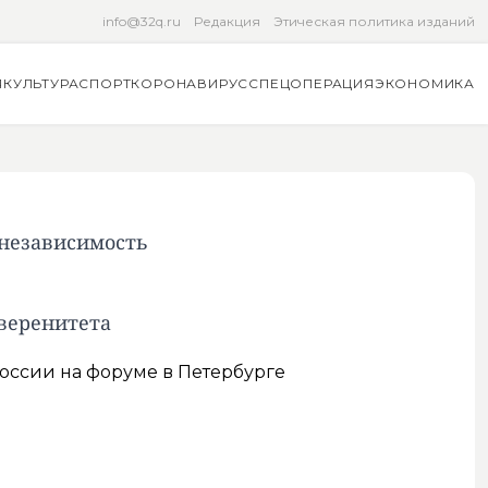
info@32q.ru
Редакция
Этическая политика изданий
Я
КУЛЬТУРА
СПОРТ
КОРОНАВИРУС
СПЕЦОПЕРАЦИЯ
ЭКОНОМИКА
независимость
уверенитета