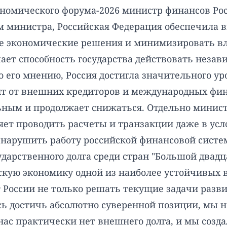
ономического форума-2026 министр финансов Ро
м министра, Российская Федерация обеспечила в
ые экономические решения и минимизировать в
ает способность государства действовать незав
о его мнению, Россия достигла значительного у
сит от внешних кредиторов и международных фи
ьным и продолжает снижаться. Отдельно минист
яет проводить расчеты и транзакции даже в ус
и нарушить работу российской финансовой систе
ударственного долга среди стран "Большой двад
йскую экономику одной из наиболее устойчивых 
 России не только решать текущие задачи разви
ь достичь абсолютно суверенной позиции, мы н
ас практически нет внешнего долга, и мы созд