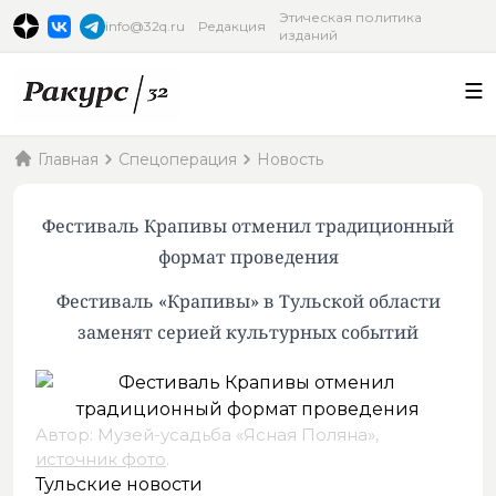
Этическая политика
info@32q.ru
Редакция
изданий
Главная
Спецоперация
Новость
Фестиваль Крапивы отменил традиционный
формат проведения
Фестиваль «Крапивы» в Тульской области
заменят серией культурных событий
Автор: Музей-усадьба «Ясная Поляна»,
источник фото
.
Тульские новости