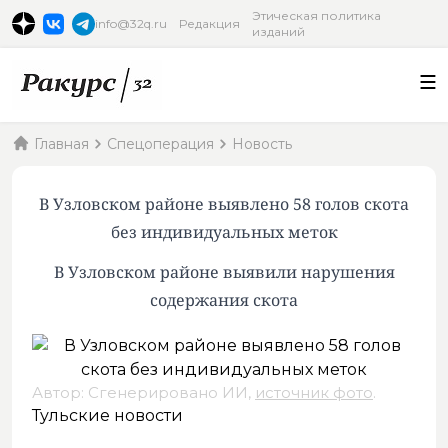
Этическая политика
info@32q.ru
Редакция
изданий
Главная
Спецоперация
Новость
В Узловском районе выявлено 58 голов скота
без индивидуальных меток
В Узловском районе выявили нарушения
содержания скота
Автор: Сгенерировано ИИ,
источник фото
.
Тульские новости