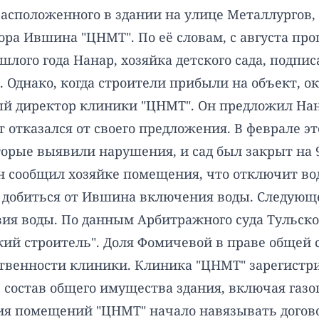
расположенного в здании на улице Металлургов,
ора Ившина "ЦНМТ". По её словам, с августа пр
ошлого года Нанар, хозяйка детского сада, подп
Однако, когда строители прибыли на объект, ок
й директор клиники "ЦНМТ". Он предложил Нан
 отказался от своего предложения. В феврале э
оторые выявили нарушения, и сад был закрыт на 
н сообщил хозяйке помещения, что отключит во
 добиться от Ившина включения воды. Следующее
твия воды. По данным Арбитражного суда Тульско
ий строитель". Доля Фомичевой в праве общей с
твенности клиники. Клиника "ЦНМТ" зарегистри
в состав общего имущества здания, включая газо
ия помещений "ЦНМТ" начало навязывать догово