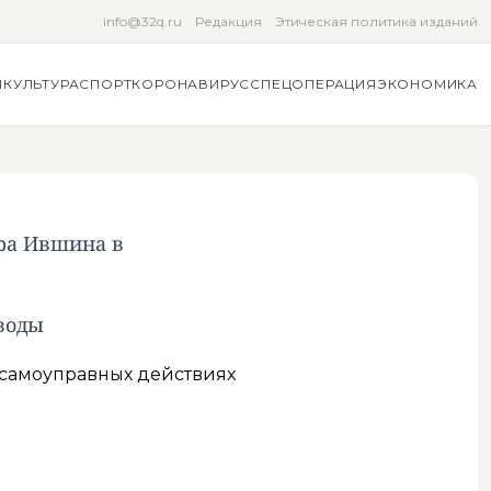
info@32q.ru
Редакция
Этическая политика изданий
Я
КУЛЬТУРА
СПОРТ
КОРОНАВИРУС
СПЕЦОПЕРАЦИЯ
ЭКОНОМИКА
ора Ившина в
 воды