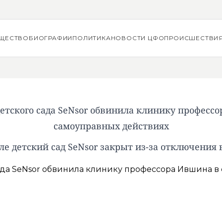
ЩЕСТВО
БИОГРАФИИ
ПОЛИТИКА
НОВОСТИ ЦФО
ПРОИСШЕСТВИ
етского сада SeNsor обвинила клинику професс
самоуправных действиях
ле детский сад SeNsor закрыт из-за отключения