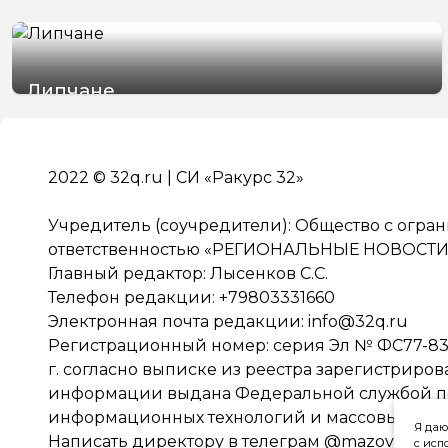
Липчане
05/08/2026 19:51
2022 © 32q.ru | СИ «Ракурс 32»
Учредитель (соучредители): Общество с огра
ответственностью «РЕГИОНАЛЬНЫЕ НОВОСТИ» 
Главный редактор: Лысенков С.С.
Телефон редакции: +79803331660
Электронная почта редакции:
info@32q.ru
Регистрационный номер: серия Эл № ФС77-838
г. согласно выписке из реестра зарегистриро
информации выдана Федеральной службой по 
информационных технологий и массовых ко
Я даю
Написать директору в телеграм
@mazov
с исп