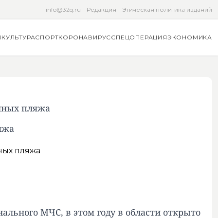
info@32q.ru
Редакция
Этическая политика изданий
Я
КУЛЬТУРА
СПОРТ
КОРОНАВИРУС
СПЕЦОПЕРАЦИЯ
ЭКОНОМИКА
анных пляжа
яжа
ального МЧС, в этом году в области открыто