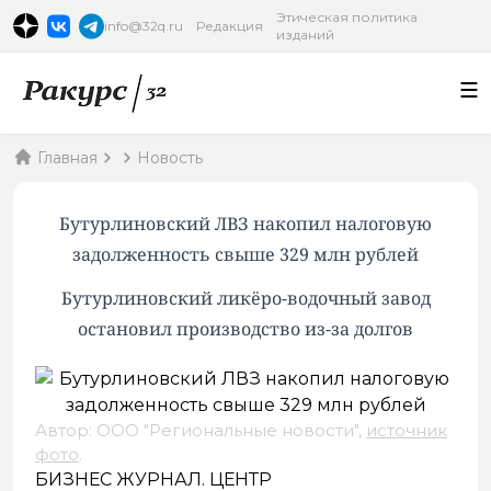
Этическая политика
info@32q.ru
Редакция
изданий
Главная
Новость
Бутурлиновский ЛВЗ накопил налоговую
задолженность свыше 329 млн рублей
Бутурлиновский ликёро-водочный завод
остановил производство из-за долгов
Автор: ООО "Региональные новости",
источник
фото
.
БИЗНЕС ЖУРНАЛ. ЦЕНТР