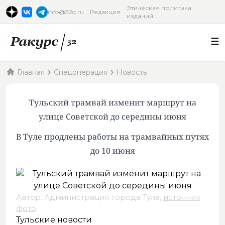
Этическая политика
info@32q.ru
Редакция
изданий
Главная
Спецоперация
Новость
Тульский трамвай изменит маршрут на
улице Советской до середины июня
В Туле продлены работы на трамвайных путях
до 10 июня
Автор: Администрация города Тула,
источник
фото
.
Тульские новости