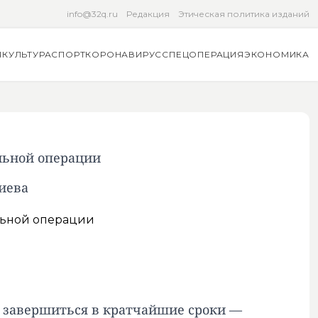
info@32q.ru
Редакция
Этическая политика изданий
Я
КУЛЬТУРА
СПОРТ
КОРОНАВИРУС
СПЕЦОПЕРАЦИЯ
ЭКОНОМИКА
льной операции
Киева
т завершиться в кратчайшие сроки —