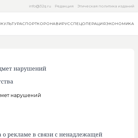
info@32q.ru
Редакция
Этическая политика изданий
Я
КУЛЬТУРА
СПОРТ
КОРОНАВИРУС
СПЕЦОПЕРАЦИЯ
ЭКОНОМИКА
едмет нарушений
тства
 о рекламе в связи с ненадлежащей