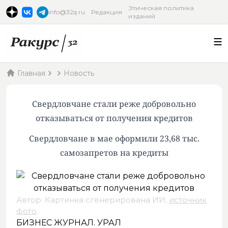
Этическая политика
info@32q.ru
Редакция
изданий
Главная
Новость
Свердловчане стали реже добровольно
отказываться от получения кредитов
Свердловчане в мае оформили 23,68 тыс.
самозапретов на кредиты
Автор: Картинка сгенерирована ИИ,
источник
фото
.
БИЗНЕС ЖУРНАЛ. УРАЛ