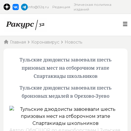
Этическая политика
info@32q.ru
Редакция
изданий
Главная
Коронавирус
Новость
Тульские дзюдоисты завоевали шесть
призовых мест на отборочном этапе
Спартакиады школьников
Тульские дзюдоисты завоевали шесть
бронзовых медалей в Орехово-Зуево
Автор: ОблСШОР по единоборствам | Тульская