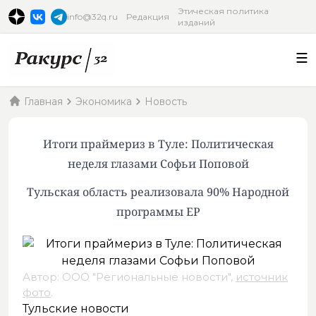
Этическая политика
info@32q.ru
Редакция
изданий
Главная
Экономика
Новость
Итоги праймериз в Туле: Политическая
неделя глазами Софьи Поповой
Тульская область реализовала 90% Народной
программы ЕР
Автор: ООО "Региональные новости",
источник
фото
.
Тульские новости