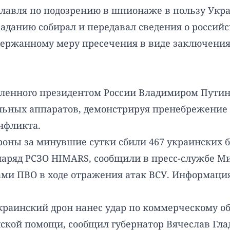
лавля по подозрению в шпионаже в пользу Укра
аданию собирал и передавал сведения о россий
держанному меру пресечения в виде заключения 
ленного президентом России Владимиром Путин
льных аппаратов, демонстрируя пренебрежение 
нфликта.
роны за минувшие сутки сбили 467 украинских б
аряд РСЗО HIMARS, сообщили в пресс-службе Ми
ами ПВО в ходе отражения атак ВСУ. Информаци
украинский дрон нанес удар по коммерческому о
ской помощи, сообщил губернатор Вячеслав Гладк