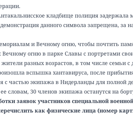
ерации.
а Антакальнисское кладбище полиция задержала 
 демонстрация данного символа запрещена, за 
 мемориалам и Вечному огню, чтобы почтить пам
к Вечному огню в парке Славы с портретами сво
жители разных возрастов, в том числе семьи с 
произошла вспышка хантавируса, после прибыти
я с частью экипажа в Нидерланды для полной д
 словам, 30 членов экипажа останутся на борту,
аботки заявок участников специальной военно
еречислить как физические лица (номер карты 