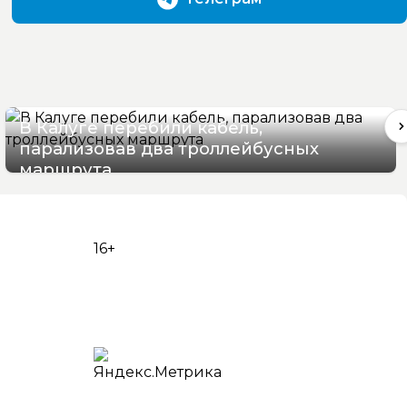
В Калуге перебили кабель,
парализовав два троллейбусных
маршрута
06/08/2026 16:06
16+