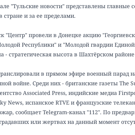
тале "Тульские новости" представлены главные 
 стране и за ее пределами.
 "Центр" провели в Донецке акцию "Георгиевска
олодой Республики" и "Молодой гвардии Единой 
 - стратегическая высота в Шахтёрском районе Д
я транслировали в прямом эфире военный парад 
ой войне. Среди них - британские газеты The Su
нтство Associated Press, индийские медиа Firstpo
ky News, испанское RTVE и французские телека
ожар, сообщает Telegram-канал "112". По предв
традавших или жертвах на данный момент отсу