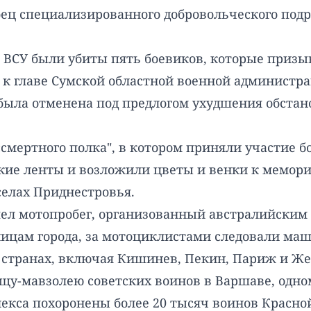
ец специализированного добровольческого подр
е ВСУ были убиты пять боевиков, которые приз
 к главе Сумской областной военной администра
была отменена под предлогом ухудшения обстан
смертного полка", в котором приняли участие б
ские ленты и возложили цветы и венки к мемори
селах Приднестровья.
шел мотопробег, организованный австралийским
лицам города, за мотоциклистами следовали маш
 странах, включая Кишинев, Пекин, Париж и Же
ищу-мавзолею советских воинов в Варшаве, од
екса похоронены более 20 тысяч воинов Красно