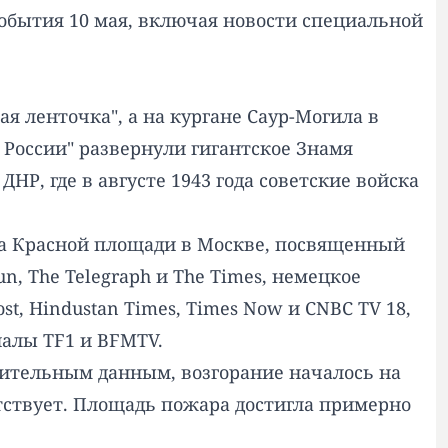
события 10 мая, включая новости специальной
я ленточка", а на кургане Саур-Могила в
России" развернули гигантское Знамя
НР, где в августе 1943 года советские войска
на Красной площади в Москве, посвященный
n, The Telegraph и The Times, немецкое
st, Hindustan Times, Times Now и CNBC TV 18,
налы TF1 и BFMTV.
арительным данным, возгорание началось на
тствует. Площадь пожара достигла примерно