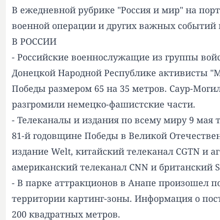
В ежедневной рубрике "Россия и мир" на пор
военной операции и других важных событий в
В РОССИИ
- Российские военнослужащие из группы войск
Донецкой Народной Республике активисты "М
Победы размером 65 на 35 метров. Саур-Могила
разгромили немецко-фашистские части.
- Телеканалы и издания по всему миру 9 ма
81-й годовщине Победы в Великой Отечественн
издание Welt, китайский телеканал CGTN и аге
американский телеканал CNN и британский S
- В парке аттракционов в Анапе произошел п
территории картинг-зоны. Информация о пос
200 квадратных метров.